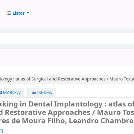
Listor
ology :
atlas of Surgical and Restorative Approaches / Mauro Tos
MARC-vy
ISBD-vy
king in Dental Implantology : atlas o
d Restorative Approaches / Mauro Tos
res de Moura Filho, Leandro Chambr
t]