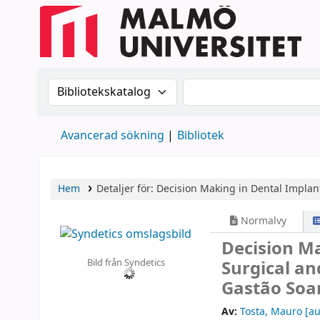
Sök i katalogen efter:
Sök i katalogen
Avancerad sökning
Bibliotek
Hem
Detaljer för:
Decision Making in Dental Implant
Normalvy
Decision Ma
Bild från Syndetics
Surgical an
Gastão Soa
Av:
Tosta, Mauro
[au