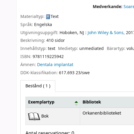
Medverkande:
Soar
Materialtyp:
Text
Språk:
Engelska
Utgivningsuppgift:
Hoboken, NJ :
John Wiley & Sons,
201
Beskrivning:
410 sidor
Innehållstyp:
text
Medietyp:
unmediated
Bärartyp:
vol
ISBN:
9781119225942
Ämnen:
Dentala implantat
DDK-klassifikation:
617.693 23/swe
Bestånd
( 1 )
Exemplartyp
Bibliotek
Bestånd
Orkanenbiblioteket
Bok
Antal reservationer: 0