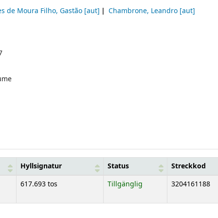
es de Moura Filho, Gastão
[aut]
Chambrone, Leandro
[aut]
7
ume
Hyllsignatur
Status
Streckkod
617.693 tos
Tillgänglig
3204161188