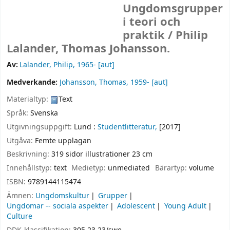
Ungdomsgrupper
i teori och
praktik /
Philip
Lalander, Thomas Johansson.
Av:
Lalander, Philip
, 1965-
[aut]
Medverkande:
Johansson, Thomas
, 1959-
[aut]
Materialtyp:
Text
Språk:
Svenska
Utgivningsuppgift:
Lund :
Studentlitteratur,
[2017]
Utgåva:
Femte upplagan
Beskrivning:
319 sidor illustrationer 23 cm
Innehållstyp:
text
Medietyp:
unmediated
Bärartyp:
volume
ISBN:
9789144115474
Ämnen:
Ungdomskultur
Grupper
Ungdomar -- sociala aspekter
Adolescent
Young Adult
Culture