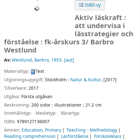
ISBD-vy
Aktiv läskraft :
att undervisa i
lässtrategier och
förståelse : fk-årskurs 3/
Barbro
Westlund
Av:
Westlund, Barbro
, 1953-
[aut]
Materialtyp:
Text
Utgivningsuppgift:
Stockholm :
Natur & Kultur,
[2017]
Tillverkare:
2017
Utgåva:
Första utgåvan
Beskrivning:
200 sidor : illustrationer ; 21.2 cm
Innehållstyp:
Medietyp:
Bärartyp:
ISBN:
9789127136007
Ämnen:
Education, Primary
Teaching - Methodology
Reading comprehension
Läsförståelse
Förskoleklass