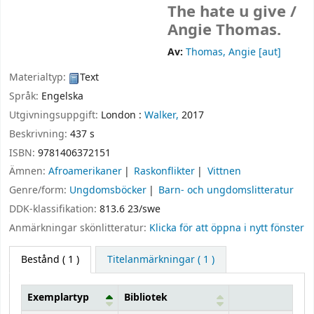
The hate u give /
Angie Thomas.
Av:
Thomas, Angie
[aut]
Materialtyp:
Text
Språk:
Engelska
Utgivningsuppgift:
London :
Walker,
2017
Beskrivning:
437 s
ISBN:
9781406372151
Ämnen:
Afroamerikaner
Raskonflikter
Vittnen
Genre/form:
Ungdomsböcker
Barn- och ungdomslitteratur
DDK-klassifikation:
813.6 23/swe
Anmärkningar skönlitteratur:
Klicka för att öppna i nytt fönster
Bestånd
( 1 )
Titelanmärkningar ( 1 )
Exemplartyp
Bibliotek