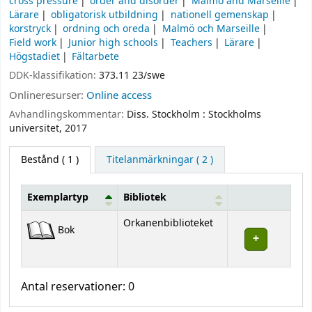
cross pressure
order and disorder
Malmö and Marseille
Lärare
obligatorisk utbildning
nationell gemenskap
korstryck
ordning och oreda
Malmö och Marseille
Field work
Junior high schools
Teachers
Lärare
Högstadiet
Fältarbete
DDK-klassifikation:
373.11 23/swe
Onlineresurser:
Online access
Avhandlingskommentar:
Diss. Stockholm : Stockholms
universitet, 2017
Bestånd
( 1 )
Titelanmärkningar ( 2 )
Exemplartyp
Bibliotek
Bestånd
Orkanenbiblioteket
Bok
Antal reservationer: 0