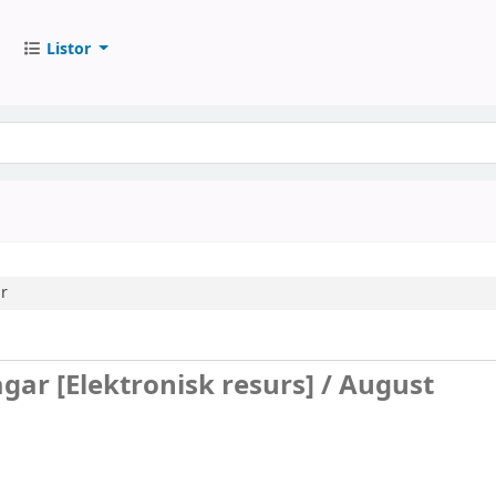
Listor
r
agar
[Elektronisk resurs] /
August