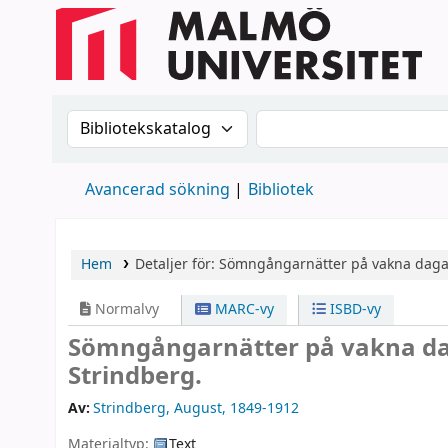
Sök i katalogen efter:
Sök i katalogen
Avancerad sökning
Bibliotek
Hem
Detaljer för:
Sömngångarnätter på vakna daga
Normalvy
MARC-vy
ISBD-vy
Sömngångarnätter på vakna d
Strindberg.
Av:
Strindberg, August
, 1849-1912
Materialtyp:
Text