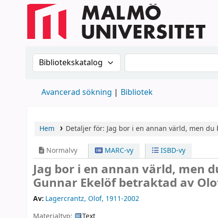
Sök i katalogen efter:
Sök i katalogen
Avancerad sökning
Bibliotek
Hem
Detaljer för:
Jag bor i en annan värld, men du
Normalvy
MARC-vy
ISBD-vy
Jag bor i en annan värld, men 
Gunnar Ekelöf betraktad av Olo
Av:
Lagercrantz, Olof
, 1911-2002
Materialtyp:
Text