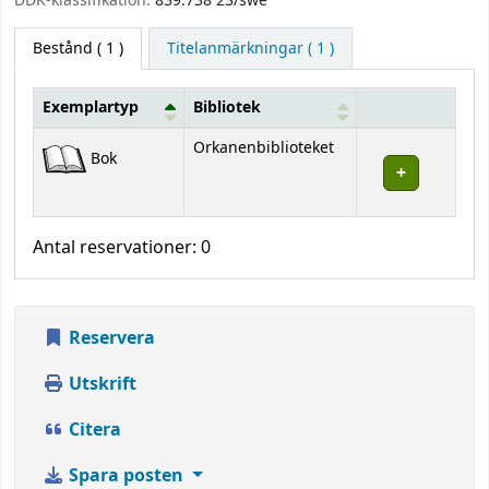
DDK-klassifikation:
839.738 23/swe
Bestånd
( 1 )
Titelanmärkningar ( 1 )
Exemplartyp
Bibliotek
Bestånd
Orkanenbiblioteket
Bok
Antal reservationer: 0
Reservera
Utskrift
Citera
Spara posten