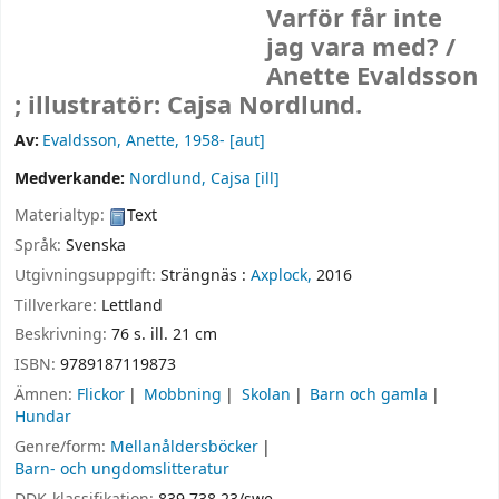
Varför får inte
jag vara med? /
Anette Evaldsson
; illustratör: Cajsa Nordlund.
Av:
Evaldsson, Anette
, 1958-
[aut]
Medverkande:
Nordlund, Cajsa
[ill]
Materialtyp:
Text
Språk:
Svenska
Utgivningsuppgift:
Strängnäs :
Axplock,
2016
Tillverkare:
Lettland
Beskrivning:
76 s. ill. 21 cm
ISBN:
9789187119873
Ämnen:
Flickor
Mobbning
Skolan
Barn och gamla
Hundar
Genre/form:
Mellanåldersböcker
Barn- och ungdomslitteratur