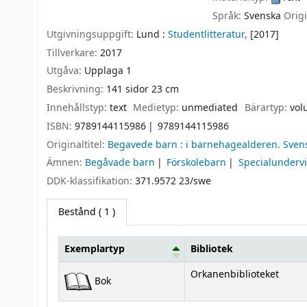
Språk:
Svenska
Orig
Utgivningsuppgift:
Lund :
Studentlitteratur,
[2017]
Tillverkare:
2017
Utgåva:
Upplaga 1
Beskrivning:
141 sidor 23 cm
Innehållstyp:
text
Medietyp:
unmediated
Bärartyp:
vol
ISBN:
9789144115986
9789144115986
Originaltitel:
Begavede barn : i barnehagealderen. Sven
Ämnen:
Begåvade barn
Förskolebarn
Specialunderv
DDK-klassifikation:
371.9572 23/swe
Bestånd
( 1 )
Exemplartyp
Bibliotek
Bestånd
Orkanenbiblioteket
Bok