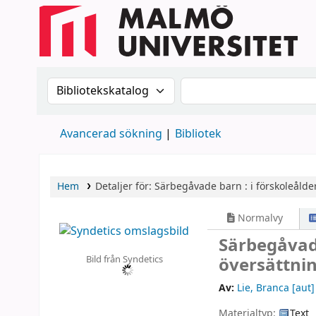
Sök i katalogen efter:
Sök i katalogen
Avancerad sökning
Bibliotek
Hem
Detaljer för:
Särbegåvade barn :
i förskoleålder
Normalvy
Särbegåvade
Bild från Syndetics
översättni
Av:
Lie, Branca
[aut]
Materialtyp:
Text