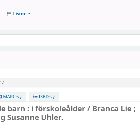
Listor
 /
MARC-vy
ISBD-vy
 barn : i förskoleålder /
Branca Lie ;
ng Susanne Uhler.