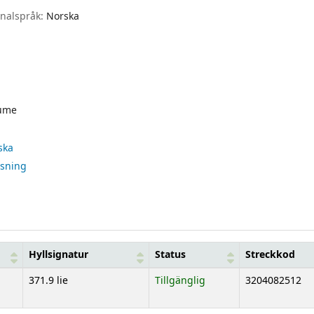
inalspråk:
Norska
ume
ska
isning
Hyllsignatur
Status
Streckkod
371.9 lie
Tillgänglig
3204082512