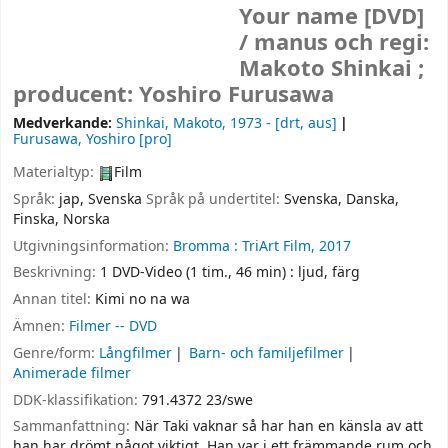
Your name
[DVD]
/
manus och regi:
Makoto Shinkai ;
producent: Yoshiro Furusawa
Medverkande:
Shinkai, Makoto
, 1973 -
[drt, aus]
Furusawa, Yoshiro
[pro]
Materialtyp:
Film
Språk:
jap
,
Svenska
Språk på undertitel:
Svenska
,
Danska
,
Finska
,
Norska
Utgivningsinformation:
Bromma :
TriArt Film,
2017
Beskrivning:
1 DVD-Video (1 tim., 46 min) : ljud, färg
Annan titel:
Kimi no na wa
Ämnen:
Filmer -- DVD
Genre/form:
Långfilmer
Barn- och familjefilmer
Animerade filmer
DDK-klassifikation:
791.4372 23/swe
Sammanfattning:
När Taki vaknar så har han en känsla av att
han har drömt något viktigt. Han var i ett främmande rum och