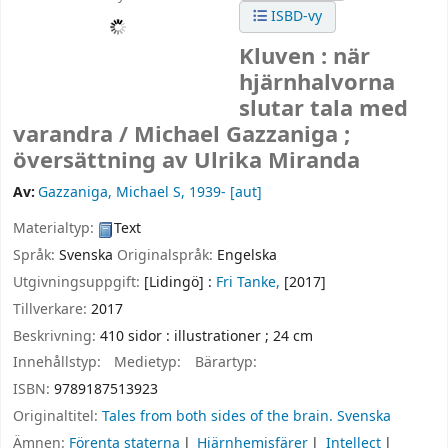
ISBD-vy
Kluven : när
hjärnhalvorna
slutar tala med
varandra /
Michael Gazzaniga ;
översättning av Ulrika Miranda
Av:
Gazzaniga, Michael S
, 1939-
[aut]
Materialtyp:
Text
Språk:
Svenska
Originalspråk:
Engelska
Utgivningsuppgift:
[Lidingö] :
Fri Tanke,
[2017]
Tillverkare:
2017
Beskrivning:
410 sidor : illustrationer ; 24 cm
Innehållstyp:
Medietyp:
Bärartyp:
ISBN:
9789187513923
Originaltitel:
Tales from both sides of the brain. Svenska
Ämnen:
Förenta staterna
Hjärnhemisfärer
Intellect