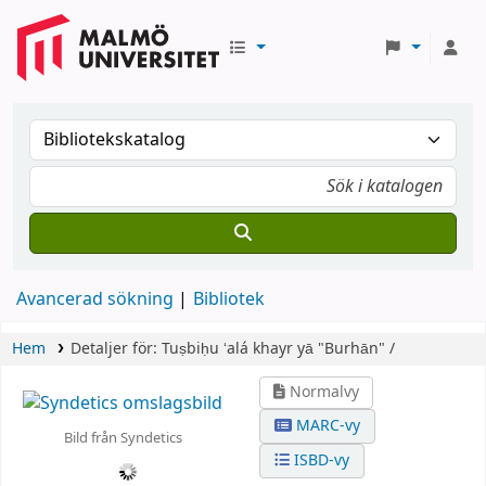
Avancerad sökning
Bibliotek
Hem
Detaljer för:
Tuṣbiḥu ʻalá khayr yā "Burhān" /
Normalvy
MARC-vy
Bild från Syndetics
ISBD-vy