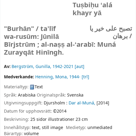
Tuṣbiḥu ʻalá
khayr yā
"Burhān" /
taʼlīf
تصبح على خير يا
برهان /
wa-rusūm: Jūnilā
Bīrjstrūm ; al-naṣṣ al-ʻarabī: Muná
Zurayqāt Hinīngh.
Av:
Bergström, Gunilla
, 1942-2021
[aut]
Medverkande:
Henning, Mona
, 1944-
[trl]
Materialtyp:
Text
Språk:
Arabiska
Originalspråk:
Svenska
Utgivningsuppgift:
Djursholm :
Dar al-Muná,
[2014]
Datum för upphovsrätt:
©2014
Beskrivning:
25 sidor illustrationer 23 cm
Innehållstyp:
text, still image
Medietyp:
unmediated
Bärartyp:
volume