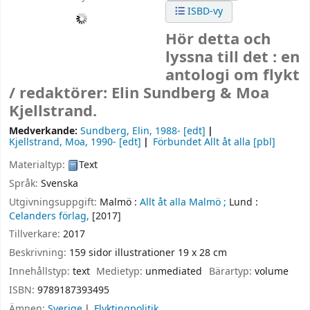
ISBD-vy
Hör detta och
lyssna till det : en
antologi om flykt
/
redaktörer: Elin Sundberg & Moa
Kjellstrand.
Medverkande:
Sundberg, Elin
, 1988-
[edt]
Kjellstrand, Moa
, 1990-
[edt]
Förbundet Allt åt alla
[pbl]
Materialtyp:
Text
Språk:
Svenska
Utgivningsuppgift:
Malmö :
Allt åt alla Malmö ;
Lund :
Celanders förlag,
[2017]
Tillverkare:
2017
Beskrivning:
159 sidor illustrationer 19 x 28 cm
Innehållstyp:
text
Medietyp:
unmediated
Bärartyp:
volume
ISBN:
9789187393495
Ämnen:
Sverige
Flyktingpolitik