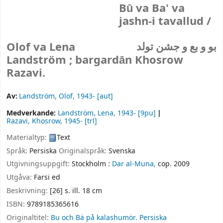
Bū va Ba' va
jashn-i tavallud /
Olof va Lena
بو و بع و جشن تولد
Landström ; bargardān Khosrow
Razavi.
Av:
Landström, Olof
, 1943-
[aut]
Medverkande:
Landström, Lena
, 1943-
[9pu]
Razavi, Khosrow
, 1945-
[trl]
Materialtyp:
Text
Språk:
Persiska
Originalspråk:
Svenska
Utgivningsuppgift:
Stockholm :
Dar al-Muna,
cop. 2009
Utgåva:
Farsi ed
Beskrivning:
[26] s. ill. 18 cm
ISBN:
9789185365616
Originaltitel:
Bu och Bä på kalashumör. Persiska