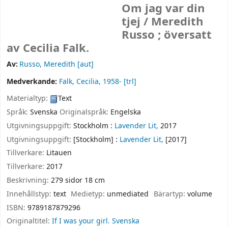
Om jag var din
tjej /
Meredith
Russo ; översatt
av Cecilia Falk.
Av:
Russo, Meredith
[aut]
Medverkande:
Falk, Cecilia
, 1958-
[trl]
Materialtyp:
Text
Språk:
Svenska
Originalspråk:
Engelska
Utgivningsuppgift:
Stockholm :
Lavender Lit,
2017
Utgivningsuppgift:
[Stockholm] :
Lavender Lit,
[2017]
Tillverkare:
Litauen
Tillverkare:
2017
Beskrivning:
279 sidor 18 cm
Innehållstyp:
text
Medietyp:
unmediated
Bärartyp:
volume
ISBN:
9789187879296
Originaltitel:
If I was your girl. Svenska