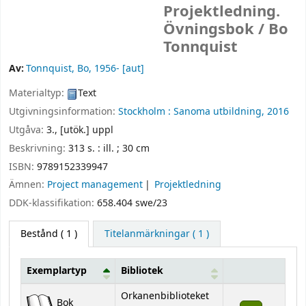
Projektledning.
Övningsbok /
Bo
Tonnquist
Av:
Tonnquist, Bo
, 1956-
[aut]
Materialtyp:
Text
Utgivningsinformation:
Stockholm :
Sanoma utbildning,
2016
Utgåva:
3., [utök.] uppl
Beskrivning:
313 s. : ill. ; 30 cm
ISBN:
9789152339947
Ämnen:
Project management
Projektledning
DDK-klassifikation:
658.404 swe/23
Bestånd
( 1 )
Titelanmärkningar ( 1 )
Exemplartyp
Bibliotek
Bestånd
Orkanenbiblioteket
Bok