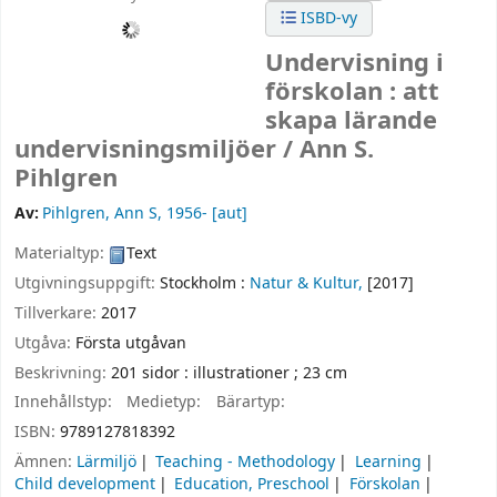
ISBD-vy
Undervisning i
förskolan : att
skapa lärande
undervisningsmiljöer /
Ann S.
Pihlgren
Av:
Pihlgren, Ann S
, 1956-
[aut]
Materialtyp:
Text
Utgivningsuppgift:
Stockholm :
Natur & Kultur,
[2017]
Tillverkare:
2017
Utgåva:
Första utgåvan
Beskrivning:
201 sidor : illustrationer ; 23 cm
Innehållstyp:
Medietyp:
Bärartyp:
ISBN:
9789127818392
Ämnen:
Lärmiljö
Teaching - Methodology
Learning
Child development
Education, Preschool
Förskolan