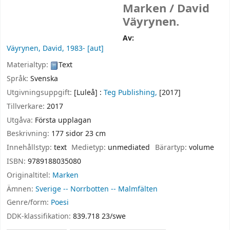
Marken /
David
Väyrynen.
Av:
Väyrynen, David
, 1983-
[aut]
Materialtyp:
Text
Språk:
Svenska
Utgivningsuppgift:
[Luleå] :
Teg Publishing,
[2017]
Tillverkare:
2017
Utgåva:
Första upplagan
Beskrivning:
177 sidor 23 cm
Innehållstyp:
text
Medietyp:
unmediated
Bärartyp:
volume
ISBN:
9789188035080
Originaltitel:
Marken
Ämnen:
Sverige -- Norrbotten -- Malmfälten
Genre/form:
Poesi
DDK-klassifikation:
839.718 23/swe