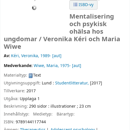
ISBD-vy
Mentalisering
och psykisk
ohälsa hos
ungdomar /
Veronika Kéri och Maria
Wiwe
Av:
Kéri, Veronika
, 1989-
[aut]
Medverkande:
Wiwe, Maria
, 1975-
[aut]
Materialtyp:
Text
Utgivningsuppgift:
Lund :
Studentlitteratur,
[2017]
Tillverkare:
2017
Utgåva:
Upplaga 1
Beskrivning:
290 sidor : illustrationer ; 23 cm
Innehållstyp:
Medietyp:
Bärartyp:
ISBN:
9789144117744
Ämnen:
Therapeutics
Adolescent psychology