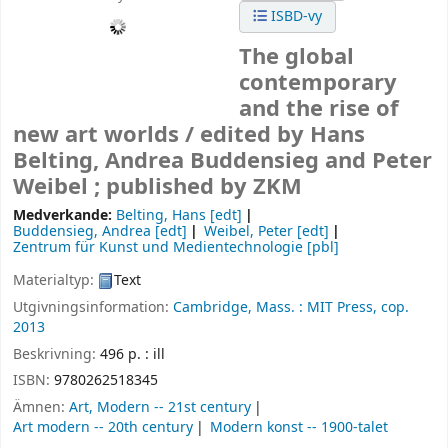
ISBD-vy
The global
contemporary
and the rise of
new art worlds /
edited by Hans
Belting, Andrea Buddensieg and Peter
Weibel ; published by ZKM
Medverkande:
Belting, Hans
[edt]
Buddensieg, Andrea
[edt]
Weibel, Peter
[edt]
Zentrum für Kunst und Medientechnologie
[pbl]
Materialtyp:
Text
Utgivningsinformation:
Cambridge, Mass. :
MIT Press,
cop.
2013
Beskrivning:
496 p. : ill
ISBN:
9780262518345
Ämnen:
Art, Modern -- 21st century
Art modern -- 20th century
Modern konst -- 1900-talet