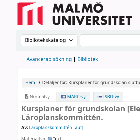
Sök i katalogen efter:
Sök i katalogen
Avancerad sökning
Bibliotek
Hem
Detaljer för:
Kursplaner för grundskolan
slutb
Normalvy
MARC-vy
ISBD-vy
Kursplaner för grundskolan
[El
Läroplanskommittén.
Av:
Läroplanskommittén
[aut]
Materialtyp:
Text