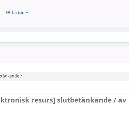
Listor
etänkande /
ektronisk resurs]
slutbetänkande /
av