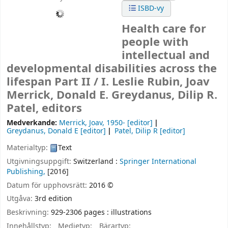
ISBD-vy
Health care for
people with
intellectual and
developmental disabilities across the
lifespan Part II /
I. Leslie Rubin, Joav
Merrick, Donald E. Greydanus, Dilip R.
Patel, editors
Medverkande:
Merrick, Joav
, 1950-
[editor]
Greydanus, Donald E
[editor]
Patel, Dilip R
[editor]
Materialtyp:
Text
Utgivningsuppgift:
Switzerland :
Springer International
Publishing,
[2016]
Datum för upphovsrätt:
2016 ©
Utgåva:
3rd edition
Beskrivning:
929-2306 pages : illustrations
Innehållstyp:
Medietyp:
Bärartyp: