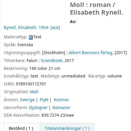
Moll : roman /
Elisabeth Rynell.
Av:
Rynell, Elisabeth
, 1954-
[aut]
Materialtyp:
Text
Språk:
Svenska
Utgivningsuppgift:
[Stockholm] :
Albert Bonniers förlag,
[2017]
Tillverkare:
Falun :
Scandbook,
2017
Beskrivning:
190 sidor 21 cm
Innehållstyp:
text
Medietyp:
unmediated
Bärartyp:
volume
ISBN:
9789100172701
Originaltitel:
Moll
Ämnen:
Sverige
Flykt
Kvinnor
Genre/form:
Dystopier
Romaner
DDK-klassifikation:
839.7274 23/swe
Bestånd
( 1 )
Titelanmärkningar ( 1 )