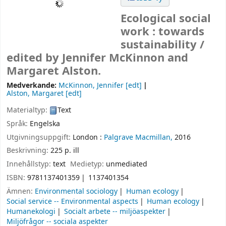
Ecological social
work : towards
sustainability /
edited by Jennifer McKinnon and
Margaret Alston.
Medverkande:
McKinnon, Jennifer
[edt]
Alston, Margaret
[edt]
Materialtyp:
Text
Språk:
Engelska
Utgivningsuppgift:
London :
Palgrave Macmillan,
2016
Beskrivning:
225 p. ill
Innehållstyp:
text
Medietyp:
unmediated
ISBN:
9781137401359
1137401354
Ämnen:
Environmental sociology
Human ecology
Social service -- Environmental aspects
Human ecology
Humanekologi
Socialt arbete -- miljöaspekter
Miljöfrågor -- sociala aspekter