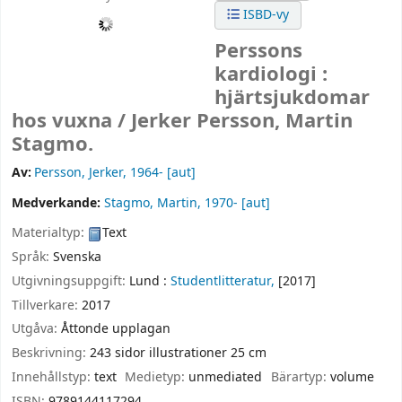
ISBD-vy
Perssons
kardiologi :
hjärtsjukdomar
hos vuxna /
Jerker Persson, Martin
Stagmo.
Av:
Persson, Jerker
, 1964-
[aut]
Medverkande:
Stagmo, Martin
, 1970-
[aut]
Materialtyp:
Text
Språk:
Svenska
Utgivningsuppgift:
Lund :
Studentlitteratur,
[2017]
Tillverkare:
2017
Utgåva:
Åttonde upplagan
Beskrivning:
243 sidor illustrationer 25 cm
Innehållstyp:
text
Medietyp:
unmediated
Bärartyp:
volume
ISBN:
9789144117294