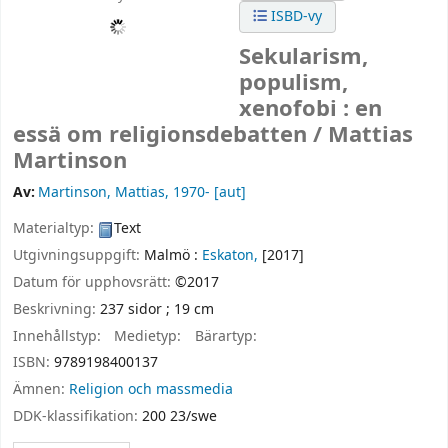
ISBD-vy
Sekularism,
populism,
xenofobi : en
essä om religionsdebatten /
Mattias
Martinson
Av:
Martinson, Mattias
, 1970-
[aut]
Materialtyp:
Text
Utgivningsuppgift:
Malmö :
Eskaton,
[2017]
Datum för upphovsrätt:
©2017
Beskrivning:
237 sidor ; 19 cm
Innehållstyp:
Medietyp:
Bärartyp:
ISBN:
9789198400137
Ämnen:
Religion och massmedia
DDK-klassifikation:
200 23/swe