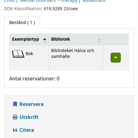
Child
Mental Disorders -- therapy
Adolescent
DDK-klassifikation:
618.9289 23/swe
Bestånd
( 1 )
Exemplartyp
Bibliotek
Bestånd
Biblioteket Hälsa och
Bok
samhälle
Antal reservationer: 0
Reservera
Utskrift
Citera