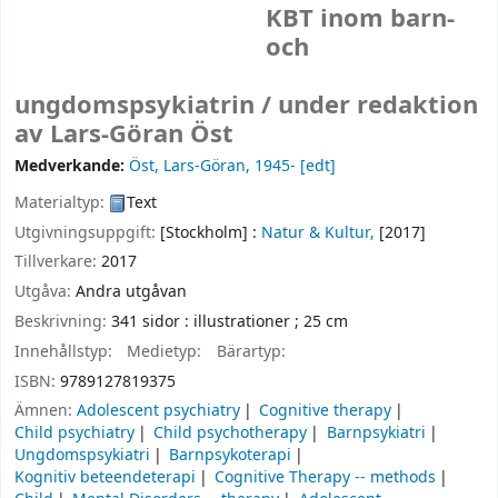
KBT inom barn-
och
ungdomspsykiatrin /
under redaktion
av Lars-Göran Öst
Medverkande:
Öst, Lars-Göran
, 1945-
[edt]
Materialtyp:
Text
Utgivningsuppgift:
[Stockholm] :
Natur & Kultur,
[2017]
Tillverkare:
2017
Utgåva:
Andra utgåvan
Beskrivning:
341 sidor : illustrationer ; 25 cm
Innehållstyp:
Medietyp:
Bärartyp:
ISBN:
9789127819375
Ämnen:
Adolescent psychiatry
Cognitive therapy
Child psychiatry
Child psychotherapy
Barnpsykiatri
Ungdomspsykiatri
Barnpsykoterapi
Kognitiv beteendeterapi
Cognitive Therapy -- methods