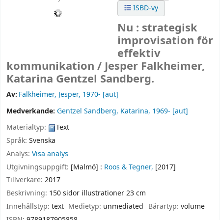
ISBD-vy
Nu : strategisk
improvisation för
effektiv
kommunikation /
Jesper Falkheimer,
Katarina Gentzel Sandberg.
Av:
Falkheimer, Jesper
, 1970-
[aut]
Medverkande:
Gentzel Sandberg, Katarina
, 1969-
[aut]
Materialtyp:
Text
Språk:
Svenska
Analys:
Visa analys
Utgivningsuppgift:
[Malmö] :
Roos & Tegner,
[2017]
Tillverkare:
2017
Beskrivning:
150 sidor illustrationer 23 cm
Innehållstyp:
text
Medietyp:
unmediated
Bärartyp:
volume
ISBN:
9789187905858