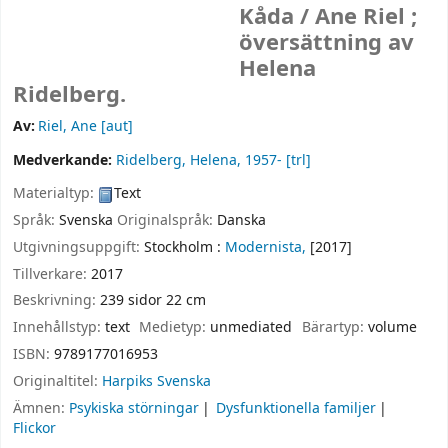
Kåda /
Ane Riel ;
översättning av
Helena
Ridelberg.
Av:
Riel, Ane
[aut]
Medverkande:
Ridelberg, Helena
, 1957-
[trl]
Materialtyp:
Text
Språk:
Svenska
Originalspråk:
Danska
Utgivningsuppgift:
Stockholm :
Modernista,
[2017]
Tillverkare:
2017
Beskrivning:
239 sidor 22 cm
Innehållstyp:
text
Medietyp:
unmediated
Bärartyp:
volume
ISBN:
9789177016953
Originaltitel:
Harpiks Svenska
Ämnen:
Psykiska störningar
Dysfunktionella familjer
Flickor