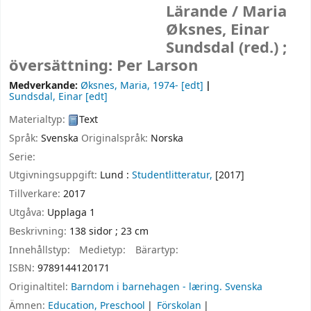
Lärande /
Maria
Øksnes, Einar
Sundsdal (red.) ;
översättning: Per Larson
Medverkande:
Øksnes, Maria
, 1974-
[edt]
Sundsdal, Einar
[edt]
Materialtyp:
Text
Språk:
Svenska
Originalspråk:
Norska
Serie:
Utgivningsuppgift:
Lund :
Studentlitteratur,
[2017]
Tillverkare:
2017
Utgåva:
Upplaga 1
Beskrivning:
138 sidor ; 23 cm
Innehållstyp:
Medietyp:
Bärartyp:
ISBN:
9789144120171
Originaltitel:
Barndom i barnehagen - læring. Svenska
Ämnen:
Education, Preschool
Förskolan