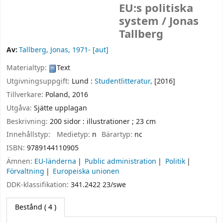
EU:s politiska
system /
Jonas
Tallberg
Av:
Tallberg, Jonas
, 1971-
[aut]
Materialtyp:
Text
Utgivningsuppgift:
Lund :
Studentlitteratur,
[2016]
Tillverkare:
Poland,
2016
Utgåva:
Sjätte upplagan
Beskrivning:
200 sidor : illustrationer ; 23 cm
Innehållstyp:
Medietyp:
n
Bärartyp:
nc
ISBN:
9789144110905
Ämnen:
EU-länderna
Public administration
Politik
Förvaltning
Europeiska unionen
DDK-klassifikation:
341.2422 23/swe
Bestånd
( 4 )