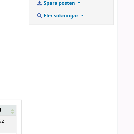
Spara posten
Fler sökningar
d
92