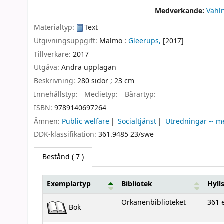
Medverkande:
Vahln
Materialtyp:
Text
Utgivningsuppgift:
Malmö :
Gleerups,
[2017]
Tillverkare:
2017
Utgåva:
Andra upplagan
Beskrivning:
280 sidor ; 23 cm
Innehållstyp:
Medietyp:
Bärartyp:
ISBN:
9789140697264
Ämnen:
Public welfare
Socialtjänst
Utredningar -- m
DDK-klassifikation:
361.9485 23/swe
Bestånd
( 7 )
Exemplartyp
Bibliotek
Hyll
Bestånd
Orkanenbiblioteket
361 
Bok