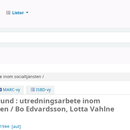
Listor
 inom socialtjänsten /
MARC-vy
ISBD-vy
rund : utredningsarbete inom
ten /
Bo Edvardsson, Lotta Vahlne
 1944-
[aut]