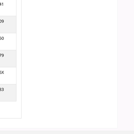
41
09
50
79
6X
83