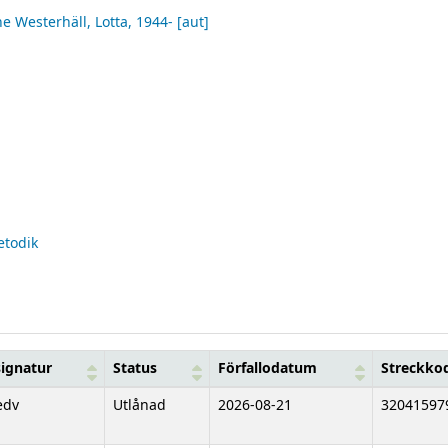
e Westerhäll, Lotta
, 1944-
[aut]
etodik
signatur
Status
Förfallodatum
Streckko
edv
Utlånad
2026-08-21
32041597