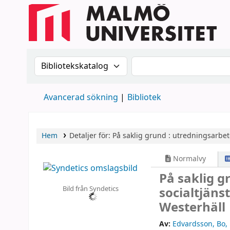
Sök i katalogen efter:
Sök i katalogen
Avancerad sökning
Bibliotek
Hem
Detaljer för:
På saklig grund :
utredningsarbete
Normalvy
På saklig g
Bild från Syndetics
socialtjäns
Westerhäll
Av:
Edvardsson, Bo
,