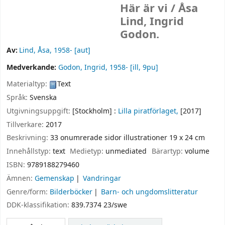
Här är vi /
Åsa
Lind, Ingrid
Godon.
Av:
Lind, Åsa
, 1958-
[aut]
Medverkande:
Godon, Ingrid
, 1958-
[ill, 9pu]
Materialtyp:
Text
Språk:
Svenska
Utgivningsuppgift:
[Stockholm] :
Lilla piratförlaget,
[2017]
Tillverkare:
2017
Beskrivning:
33 onumrerade sidor illustrationer 19 x 24 cm
Innehållstyp:
text
Medietyp:
unmediated
Bärartyp:
volume
ISBN:
9789188279460
Ämnen:
Gemenskap
Vandringar
Genre/form:
Bilderböcker
Barn- och ungdomslitteratur
DDK-klassifikation:
839.7374 23/swe