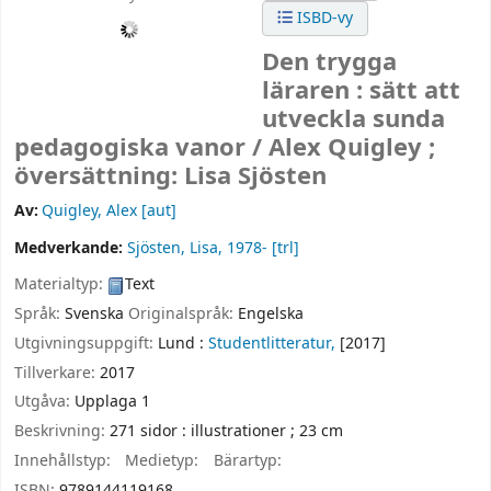
ISBD-vy
Den trygga
läraren : sätt att
utveckla sunda
pedagogiska vanor /
Alex Quigley ;
översättning: Lisa Sjösten
Av:
Quigley, Alex
[aut]
Medverkande:
Sjösten, Lisa
, 1978-
[trl]
Materialtyp:
Text
Språk:
Svenska
Originalspråk:
Engelska
Utgivningsuppgift:
Lund :
Studentlitteratur,
[2017]
Tillverkare:
2017
Utgåva:
Upplaga 1
Beskrivning:
271 sidor : illustrationer ; 23 cm
Innehållstyp:
Medietyp:
Bärartyp:
ISBN:
9789144119168