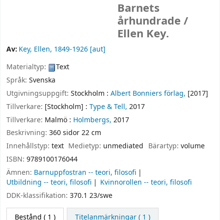
Barnets
århundrade /
Ellen Key.
Av:
Key, Ellen
, 1849-1926
[aut]
Materialtyp:
Text
Språk:
Svenska
Utgivningsuppgift:
Stockholm :
Albert Bonniers förlag,
[2017]
Tillverkare:
[Stockholm] :
Type & Tell,
2017
Tillverkare:
Malmö :
Holmbergs,
2017
Beskrivning:
360 sidor 22 cm
Innehållstyp:
text
Medietyp:
unmediated
Bärartyp:
volume
ISBN:
9789100176044
Ämnen:
Barnuppfostran -- teori, filosofi
Utbildning -- teori, filosofi
Kvinnorollen -- teori, filosofi
DDK-klassifikation:
370.1 23/swe
Bestånd
( 1 )
Titelanmärkningar ( 1 )