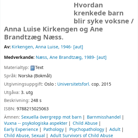
Hvordan
krenkede barn
blir syke voksne /
Anna Luise Kirkengen og Ane
Brandtzæg Næss.
Av:
Kirkengen, Anna Luise
, 1946-
[aut]
Medverkande:
Næss, Ane Brandtzæg
, 1989-
[aut]
Materialtyp:
Text
Språk:
Norska (Bokmål)
Utgivningsuppgift:
Oslo :
Universitetsforl.
cop. 2015
Utgåva:
3. utg
Beskrivning:
248 s
ISBN:
9788215025063
Ämnen:
Sexuella övergrepp mot barn
Barnmisshandel
Vuxna -- psykologiska aspekter
Child Abuse
Early Experience
Pathology
Psychopathology
Adult
Child Abuse, Sexual
Adult Survivors of Child Abuse