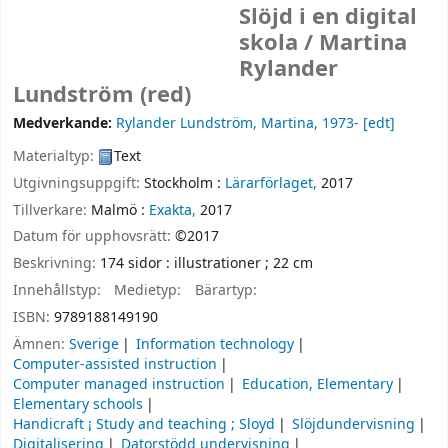
Slöjd i en digital
skola /
Martina
Rylander
Lundström (red)
Medverkande:
Rylander Lundström, Martina
, 1973-
[edt]
Materialtyp:
Text
Utgivningsuppgift:
Stockholm :
Lärarförlaget,
2017
Tillverkare:
Malmö :
Exakta,
2017
Datum för upphovsrätt:
©2017
Beskrivning:
174 sidor : illustrationer ; 22 cm
Innehållstyp:
Medietyp:
Bärartyp:
ISBN:
9789188149190
Ämnen:
Sverige
Information technology
Computer-assisted instruction
Computer managed instruction
Education, Elementary
Elementary schools
Handicraft ¡ Study and teaching ; Sloyd
Slöjdundervisning
Digitalisering
Datorstödd undervisning