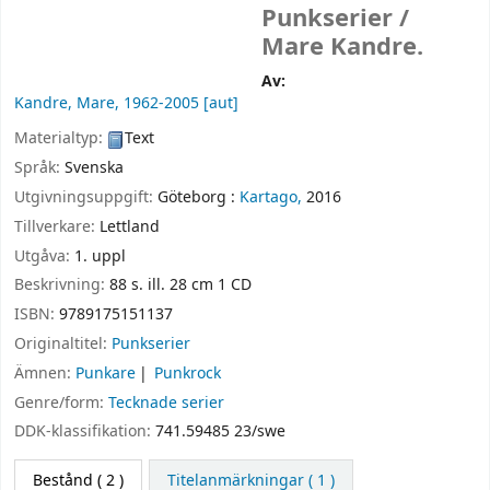
Punkserier /
Mare Kandre.
Av:
Kandre, Mare
, 1962-2005
[aut]
Materialtyp:
Text
Språk:
Svenska
Utgivningsuppgift:
Göteborg :
Kartago,
2016
Tillverkare:
Lettland
Utgåva:
1. uppl
Beskrivning:
88 s. ill. 28 cm 1 CD
ISBN:
9789175151137
Originaltitel:
Punkserier
Ämnen:
Punkare
Punkrock
Genre/form:
Tecknade serier
DDK-klassifikation:
741.59485 23/swe
Bestånd
( 2 )
Titelanmärkningar ( 1 )