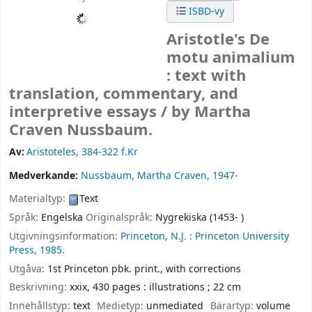
ISBD-vy
Aristotle's De
motu animalium
: text with
translation, commentary, and
interpretive essays /
by Martha
Craven Nussbaum.
Av:
Aristoteles
, 384-322 f.Kr
Medverkande:
Nussbaum, Martha Craven
, 1947-
Materialtyp:
Text
Språk:
Engelska
Originalspråk:
Nygrekiska (1453- )
Utgivningsinformation:
Princeton, N.J. :
Princeton University
Press,
1985.
Utgåva:
1st Princeton pbk. print., with corrections
Beskrivning:
xxix, 430 pages : illustrations ; 22 cm
Innehållstyp:
text
Medietyp:
unmediated
Bärartyp:
volume