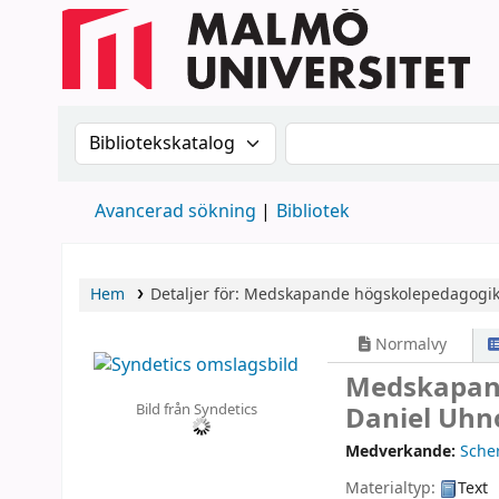
Sök i katalogen efter:
Sök i katalogen
Avancerad sökning
Bibliotek
Hem
Detaljer för:
Medskapande högskolepedagogik
Normalvy
Medskapan
Bild från Syndetics
Daniel Uhno
Medverkande:
Sche
Materialtyp:
Text