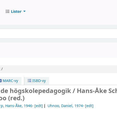
Listor
 /
MARC-vy
ISBD-vy
de högskolepedagogik /
Hans-Åke Sc
o (red.)
rp, Hans-Åke
, 1946-
[edt]
Uhnoo, Daniel
, 1974-
[edt]