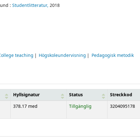
Lund :
Studentlitteratur,
2018
College teaching
Högskoleundervisning
Pedagogisk metodik
Hyllsignatur
Status
Streckkod
378.17 med
Tillgänglig
3204095178