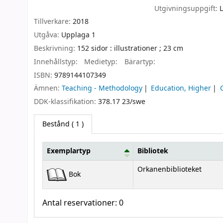
Utgivningsuppgift:
Tillverkare:
2018
Utgåva:
Upplaga 1
Beskrivning:
152 sidor : illustrationer ; 23 cm
Innehållstyp:
Medietyp:
Bärartyp:
ISBN:
9789144107349
Ämnen:
Teaching - Methodology
Education, Higher
DDK-klassifikation:
378.17 23/swe
Bestånd
( 1 )
Exemplartyp
Bibliotek
Bestånd
Orkanenbiblioteket
Bok
Antal reservationer: 0