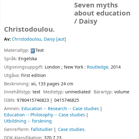
Seven myths
about education
/
Daisy
Christodoulou.
Av:
Christodoulou, Daisy
[aut]
Materialtyp:
Text
Språk:
Engelska
Utgivningsuppgift:
London ;
New York :
Routledge,
2014
Utgåva:
First edition
Beskrivning:
xii, 133 pages 24 cm
Innehållstyp:
text
Medietyp:
unmediated
Bärartyp:
volume
ISBN:
9780415746823
0415746825
Ämnen:
Education -- Research -- Case studies
Education -- Philosophy -- Case studies
Utbildning -- forskning
Genre/form:
Fallstudier
Case studies.
DDK-klassifikation:
370.7 23