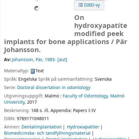
ISBD-vy
On
hydroxyapatite
modified peek
implants for bone applications /
Pär
Johansson.
Av:
Johansson, Pär
, 1983-
[aut]
Materialtyp:
Text
Språk:
Engelska
Språk på sammanfattning:
Svenska
Serie:
Doctoral dissertation in odontology
Utgivningsuppgift:
Malmö :
Faculty of Odontology, Malmö
University,
2017
Beskrivning:
168 s. ill. Appendix: Papers I-IV
ISBN:
9789171048011
Ämnen:
Dentalimplantation
Hydroxiapatiter
Biomedicinska- och tandfyllningsmaterial