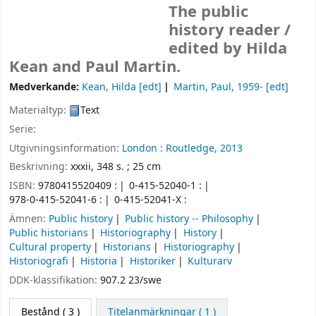
The public
history reader /
edited by Hilda
Kean and Paul Martin.
Medverkande:
Kean, Hilda
[edt]
Martin, Paul
, 1959-
[edt]
Materialtyp:
Text
Serie:
Utgivningsinformation:
London :
Routledge,
2013
Beskrivning:
xxxii, 348 s. ; 25 cm
ISBN:
9780415520409 :
0-415-52040-1 :
978-0-415-52041-6 :
0-415-52041-X :
Ämnen:
Public history
Public history -- Philosophy
Public historians
Historiography
History
Cultural property
Historians
Historiography
Historiografi
Historia
Historiker
Kulturarv
DDK-klassifikation:
907.2 23/swe
Bestånd
( 3 )
Titelanmärkningar ( 1 )