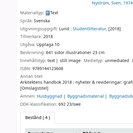
Nyström, Sven
, 1974
Materialtyp:
Text
Språk:
Svenska
Utgivningsuppgift:
Lund :
Studentlitteratur,
[2018]
Tillverkare:
2018
Utgåva:
Upplaga 10
Beskrivning:
641 sidor illustrationer 23 cm
Innehållstyp:
text
still image
Medietyp:
unmediated
ISBN:
9789144123608
Annan titel:
Arkitektens handbok 2018 : nyheter & revideringar: grafi
[Omslagstitel]
Ämnen:
Husbyggnad
Byggnadsmaterial
Byggnadsde
DDK-klassifikation:
692 23/swe
Bestånd
( 4 )