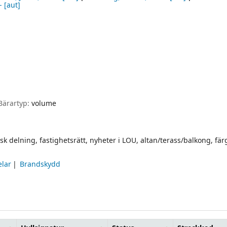
-
[aut]
Bärartyp:
volume
sk delning, fastighetsrätt, nyheter i LOU, altan/terass/balkong, fär
lar
Brandskydd