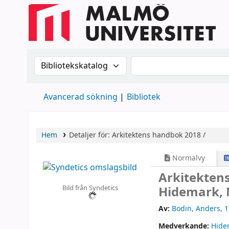
Sök i katalogen efter:
Sök i katalogen
Avancerad sökning
Bibliotek
Hem
Detaljer för:
Arkitektens handbok 2018 /
Normalvy
Arkitekten
Bild från Syndetics
Hidemark, 
Av:
Bodin, Anders
, 
Medverkande:
Hide