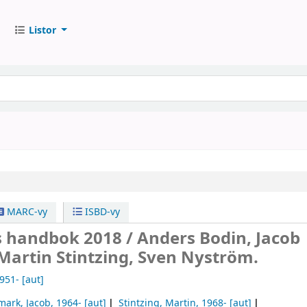
Listor
MARC-vy
ISBD-vy
s handbok 2018 /
Anders Bodin, Jacob
Martin Stintzing, Sven Nyström.
1951-
[aut]
mark, Jacob
, 1964-
[aut]
Stintzing, Martin
, 1968-
[aut]