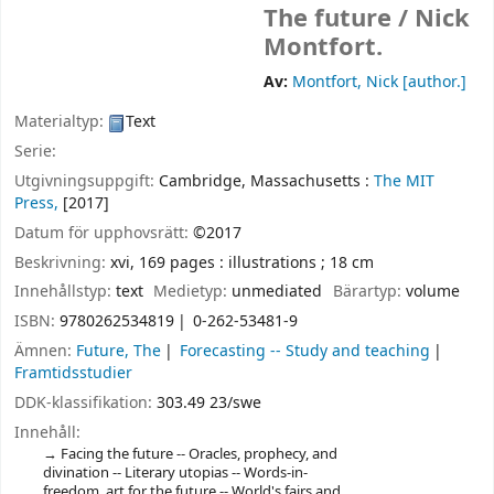
The future /
Nick
Montfort.
Av:
Montfort, Nick
[author.]
Materialtyp:
Text
Serie:
Utgivningsuppgift:
Cambridge, Massachusetts :
The MIT
Press,
[2017]
Datum för upphovsrätt:
©2017
Beskrivning:
xvi, 169 pages : illustrations ; 18 cm
Innehållstyp:
text
Medietyp:
unmediated
Bärartyp:
volume
ISBN:
9780262534819
0-262-53481-9
Ämnen:
Future, The
Forecasting -- Study and teaching
Framtidsstudier
DDK-klassifikation:
303.49 23/swe
Innehåll:
Facing the future -- Oracles, prophecy, and
divination -- Literary utopias -- Words-in-
freedom, art for the future -- World's fairs and