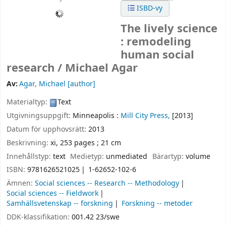
ISBD-vy
The lively science
: remodeling
human social
research /
Michael Agar
Av:
Agar, Michael
[author]
Materialtyp:
Text
Utgivningsuppgift:
Minneapolis :
Mill City Press,
[2013]
Datum för upphovsrätt:
2013
Beskrivning:
xi, 253 pages ; 21 cm
Innehållstyp:
text
Medietyp:
unmediated
Bärartyp:
volume
ISBN:
9781626521025
1-62652-102-6
Ämnen:
Social sciences -- Research -- Methodology
Social sciences -- Fieldwork
Samhällsvetenskap -- forskning
Forskning -- metoder
DDK-klassifikation:
001.42 23/swe