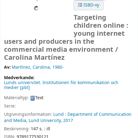
ISBD-vy
Targeting
children online :
young internet
users and producers in the
commercial media environment /
Carolina Martínez
Av:
Martínez, Carolina
, 1980-
Medverkande:
Lunds universitet. Institutionen för kommunikation och
medier
[pbl]
Materialtyp:
Text
Serie:
Utgivningsinformation:
Lund :
Department of Communication
and Media, Lund University,
2017
Beskrivning:
147 s. : ill
ISBN:
9789177530121