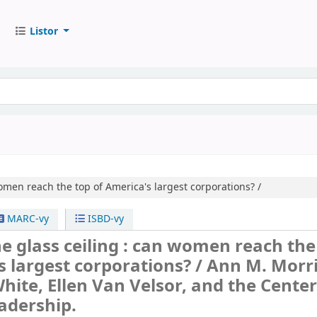
Listor
men reach the top of America's largest corporations? /
MARC-vy
ISBD-vy
e glass ceiling : can women reach the
s largest corporations? /
Ann M. Morr
White, Ellen Van Velsor, and the Center
adership.