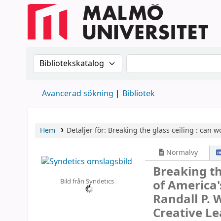
Sök i katalogen efter:
Sök i katalogen
Avancerad sökning
Bibliotek
Hem
Detaljer för:
Breaking the glass ceiling :
can wo
Normalvy
Breaking th
Bild från Syndetics
of America'
Randall P. 
Creative Le