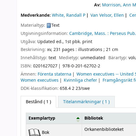
Av:
Morrison, Ann 
Medverkande:
White, Randall P
Van Velsor, Ellen
Cen
Materialtyp:
Text
Utgivningsinformation:
Cambridge, Mass. :
Perseus Pub.
Utgåva:
Updated ed., 1st pbk. print
Beskrivning:
xv, 231 pages : illustrations ; 21 cm
Innehållstyp:
text
Medietyp:
unmediated
Bärartyp:
vol
ISBN:
0201627027
978-0-201-62702-2
Ämnen:
Förenta staterna
Women executives -- United 
Women executives
Kvinnliga chefer
Framgångsrikt 
DDK-klassifikation:
658.4 2 23/swe
Bestånd
( 1 )
Titelanmärkningar ( 1 )
Exemplartyp
Bibliotek
Bestånd
Orkanenbiblioteket
Bok