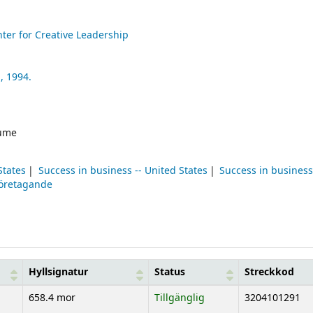
M
ter for Creative Leadership
,
1994.
ume
States
Success in business -- United States
Success in busines
företagande
Hyllsignatur
Status
Streckkod
658.4 mor
Tillgänglig
3204101291