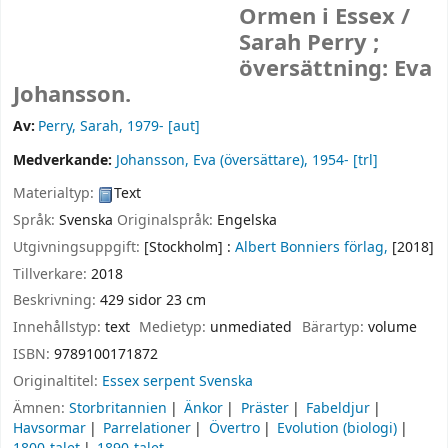
Ormen i Essex /
Sarah Perry ;
översättning: Eva
Johansson.
Av:
Perry, Sarah
, 1979-
[aut]
Medverkande:
Johansson, Eva (översättare)
, 1954-
[trl]
Materialtyp:
Text
Språk:
Svenska
Originalspråk:
Engelska
Utgivningsuppgift:
[Stockholm] :
Albert Bonniers förlag,
[2018]
Tillverkare:
2018
Beskrivning:
429 sidor 23 cm
Innehållstyp:
text
Medietyp:
unmediated
Bärartyp:
volume
ISBN:
9789100171872
Originaltitel:
Essex serpent Svenska
Ämnen:
Storbritannien
Änkor
Präster
Fabeldjur
Havsormar
Parrelationer
Övertro
Evolution (biologi)