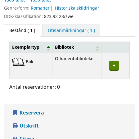
1800-talet
1890-talet
Genre/form:
Romaner
Historiska skildringar
DDK-klassifikation:
823.92 23/swe
Bestånd
( 1 )
Titelanmärkningar ( 1 )
Exemplartyp
Bibliotek
Bestånd
Orkanenbiblioteket
Bok
Antal reservationer: 0
Reservera
Utskrift
Citera