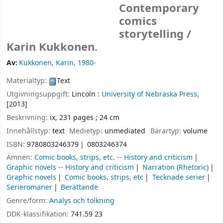
Contemporary
comics
storytelling /
Karin Kukkonen.
Av:
Kukkonen, Karin
, 1980-
Materialtyp:
Text
Utgivningsuppgift:
Lincoln :
University of Nebraska Press,
[2013]
Beskrivning:
ix, 231 pages ; 24 cm
Innehållstyp:
text
Medietyp:
unmediated
Bärartyp:
volume
ISBN:
9780803246379
0803246374
Ämnen:
Comic books, strips, etc. -- History and criticism
Graphic novels -- History and criticism
Narration (Rhetoric)
Graphic novels
Comic books, strips, etc
Tecknade serier
Serieromaner
Berättande
Genre/form:
Analys och tolkning
DDK-klassifikation:
741.59 23